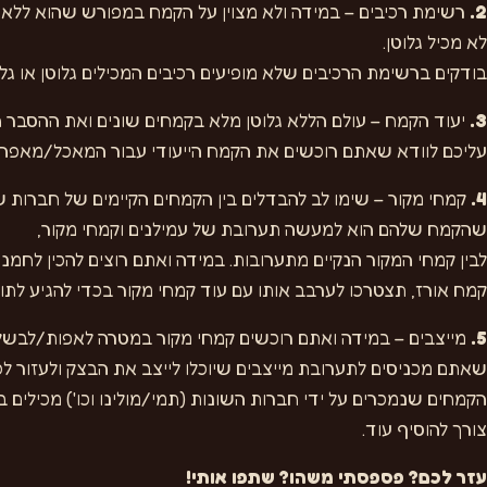
2.
רשימת רכיבים – במידה ולא מצוין על הקמח במפורש שהוא ללא ג
לא מכיל גלוטן.
בודקים ברשימת הרכיבים שלא מופיעים רכיבים המכילים גלוטן או גל
3.
יעוד הקמח – עולם הללא גלוטן מלא בקמחים שונים ואת ההסבר
עליכם לוודא שאתם רוכשים את הקמח הייעודי עבור המאכל/מאפה ש
4.
קמחי מקור – שימו לב להבדלים בין הקמחים הקיימים של חברות ש
שהקמח שלהם הוא למעשה תערובת של עמילנים וקמחי מקור,
לבין קמחי המקור הנקיים מתערובות. במידה ואתם רוצים להכין לחמני
קמח אורז, תצטרכו לערבב אותו עם עוד קמחי מקור בכדי להגיע לתו
5.
מייצבים – במידה ואתם רוכשים קמחי מקור במטרה לאפות/לבשל ל
שאתם מכניסים לתערובת מייצבים שיוכלו לייצב את הבצק ולעזור לכ
הקמחים שנמכרים על ידי חברות השונות (תמי/מולינו וכו') מכילים ב
צורך להוסיף עוד.
עזר לכם? פספסתי משהו? שתפו אותי!