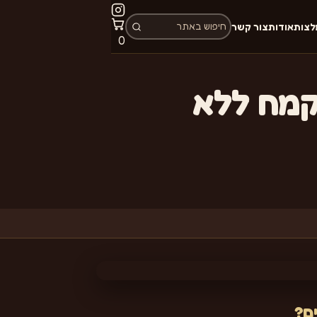
לצות
אודות
צור קשר
פריטים
0
בעגלה:
קמח ללא
ם?