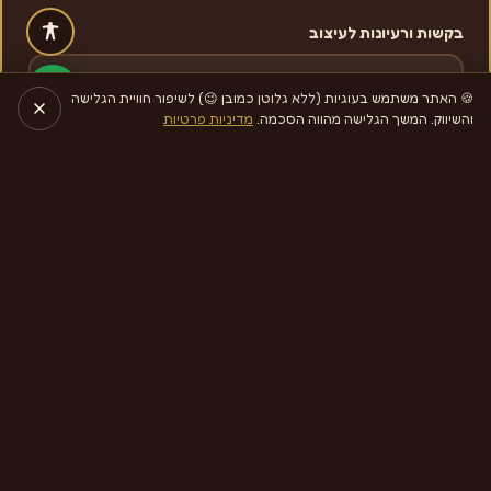
בקשות ורעיונות לעיצוב
🍪 האתר משתמש בעוגיות (ללא גלוטן כמובן 😉) לשיפור חוויית הגלישה
והשיווק. המשך הגלישה מהווה הסכמה.
מדיניות פרטיות
ספיר חוזרת אלייך אישית · בלי ספאם
כל עוגה מוכנה בעבודת יד ומותאמת אישית להזמנה. התמונה
ממחישה את סגנון העיצוב — הגוון, הגודל והפרטים משתנים מעוגה
לעוגה.