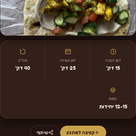
זמן הכנה
זמן אפייה
סה"כ
15 דק'
25 דק'
40 דק'
כמות
12-15 יחידות
קפיצה למתכון
שיתוף