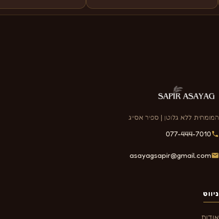
המומחית ללא גלוטן | ספיר אסייג
077-444-7010
asayagsapir@gmail.com
ניווט
אודות