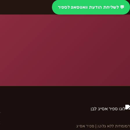
💬 לשליחת הודעת וואטסאפ לספיר
נ
א
המומחית ללא גלוטן | ספיר אסייג