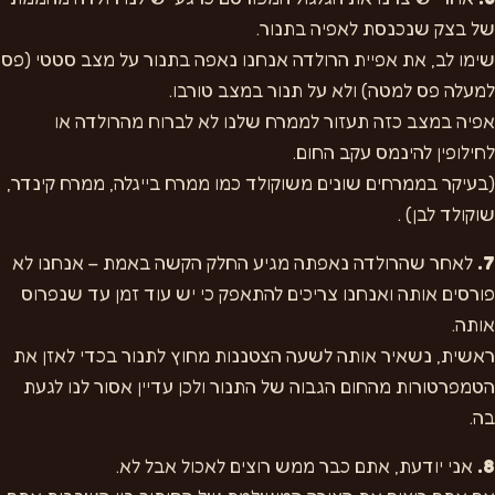
של בצק שנכנסת לאפיה בתנור.
שימו לב, את אפיית הרולדה אנחנו נאפה בתנור על מצב סטטי (פס
למעלה פס למטה) ולא על תנור במצב טורבו.
אפיה במצב כזה תעזור לממרח שלנו לא לברוח מהרולדה או
לחילופין להינמס עקב החום.
(בעיקר בממרחים שונים משוקולד כמו ממרח בייגלה, ממרח קינדר,
שוקולד לבן) .
7.
לאחר שהרולדה נאפתה מגיע החלק הקשה באמת – אנחנו לא
פורסים אותה ואנחנו צריכים להתאפק כי יש עוד זמן עד שנפרוס
אותה.
ראשית, נשאיר אותה לשעה הצטננות מחוץ לתנור בכדי לאזן את
הטמפרטורות מהחום הגבוה של התנור ולכן עדיין אסור לנו לגעת
בה.
8.
אני יודעת, אתם כבר ממש רוצים לאכול אבל לא.