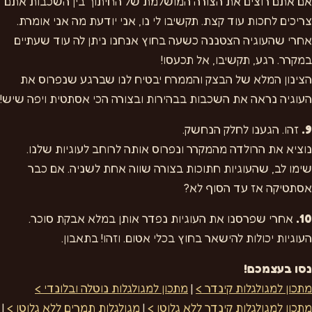
אם אתם רוצים את הצורה המושלמת של החיתוך בין השכבות אתם
צריכים לחכות עוד קצת. תקשיבו לי נו, אני יודעת מה אני אומרת.
אחרי שהעוגיה הצטננה כשעה בחוץ אנחנו ניתן לה עוד שעתיים
במקרר. רגע, תקשיבו, אל תכעסו!
הצינון המלא של הבצק והממרח יבטיח לנו שברגע שנפרוס את
העוגיה נראה את השכבות בבהירות ובצורה הכי אסתטית ויפה שיש!
9.
זהו. הגענו לחלק הנחשק.
נוציא את הרולדה מהמקרר ונפרוס אותה לרוחב לעוגיות שלנו.
שימו לב, שהעוגיות חתוכות בצורה שווה אחת לשניה. אם כבר
אסתטיקה אז עד הסוף לא?
10.
אחרי שפרסנו את העוגיות נפדר אותן במלא אבקת סוכר.
העוגיות יכולות להישאר בחוץ בכלי אטום. וזהו! בתאבון.
נסו בעצמכם!
מתכון למגולגלות קינדר >
|
מתכון למגולגלות נוטלה ובלונדי >
מתכון למגולגלות קינדר ללא גלוטן >
|
מגולגלות תמרים ללא גלוטן >
|