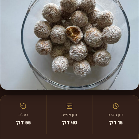
זמן הכנה
זמן אפייה
סה"כ
15 דק'
40 דק'
55 דק'