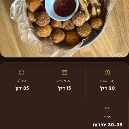
זמן הכנה
זמן אפייה
סה"כ
20 דק'
15 דק'
35 דק'
כמות
30-35 יחידות