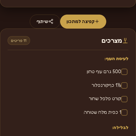
קפיצה למתכון
שיתוף
מצרכים
11 פריטים
לעיסת העוף:
500 גרם עוף טחון
½1 כףקורנפלור
קורט פלפל שחור
1 כפית מלח שטוחה
לבלילה: