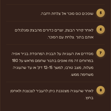
שופכים כוס סוכר אל צלחת רחבה.
לאחר קירור הבצק, יוצרים כדורים מהבצק ומגלגלים
אותם בתוך .צלחת עם הסוכר.
מסדרים את העוגיות על תבנית המרופדת בנייר אפיה
במרווחים זה מזו ואופים בתנור שחומם מראש על 180
מעלות, מצב טורבו, למשך 12-15 דק' או עד שהעוגיה
משחימה ממש.
לאחר שהעוגיה מצטננת ניתן להעביר לצנצנת ולאחסן
בחוץ.