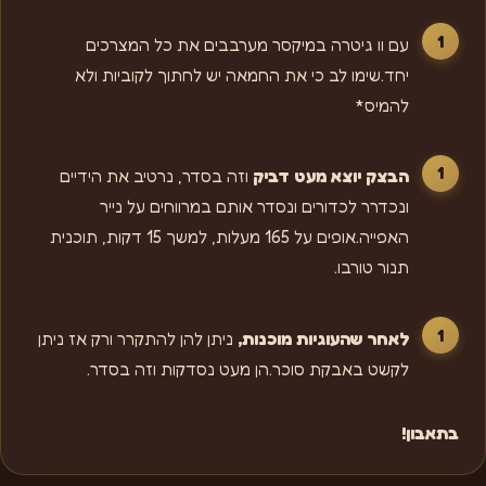
עם וו גיטרה במיקסר מערבבים את כל המצרכים
יחד.שימו לב כי את החמאה יש לחתוך לקוביות ולא
להמיס*
הבצק יוצא מעט דביק
וזה בסדר, נרטיב את הידיים
ונכדרר לכדורים ונסדר אותם במרווחים על נייר
האפייה.אופים על 165 מעלות, למשך 15 דקות, תוכנית
תנור טורבו.
לאחר שהעוגיות מוכנות,
ניתן להן להתקרר ורק אז ניתן
לקשט באבקת סוכר.הן מעט נסדקות וזה בסדר.
בתאבון!