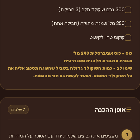
300 גרם שוקולד חלב (3 חבילות)
250 מל' שמנת מתוקה (חבילה אחת)
קוקוס טחון לקישוט
כוס = כוס אוניברסלית 240 מל'
תבנית = תבנית מלבנית סטנדרטית
שימו לב = כמות השוקולד גדולה בשביל שהעוגה תספוג אליה את
כל השוקולד המומס. אפשר לעשות גם חצי מהכמות.
אופן ההכנה
7 שלבים
מקציפים את הביצים שלמות יחד עם הסוכר על המהירות