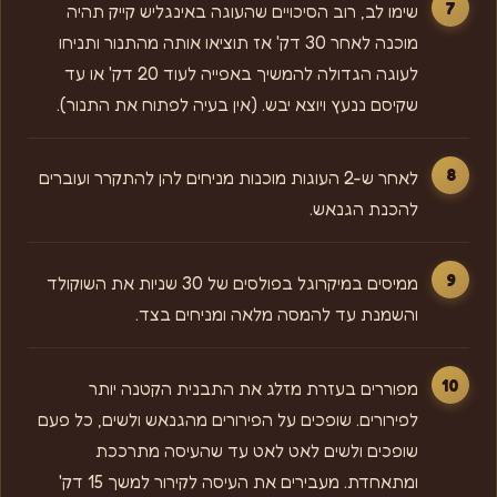
שימו לב, רוב הסיכויים שהעוגה באינגליש קייק תהיה
מוכנה לאחר 30 דק' אז תוציאו אותה מהתנור ותניחו
לעוגה הגדולה להמשיך באפייה לעוד 20 דק' או עד
שקיסם ננעץ ויוצא יבש. (אין בעיה לפתוח את התנור).
לאחר ש-2 העוגות מוכנות מניחים להן להתקרר ועוברים
להכנת הגנאש.
ממיסים במיקרוגל בפולסים של 30 שניות את השוקולד
והשמנת עד להמסה מלאה ומניחים בצד.
מפוררים בעזרת מזלג את התבנית הקטנה יותר
לפירורים. שופכים על הפירורים מהגנאש ולשים, כל פעם
שופכים ולשים לאט לאט עד שהעיסה מתרככת
ומתאחדת. מעבירים את העיסה לקירור למשך 15 דק'