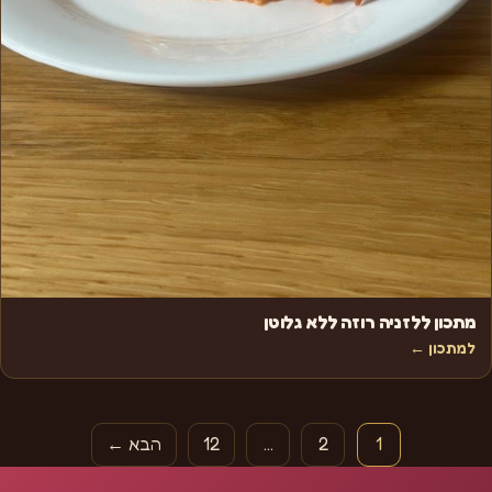
מתכון ללזניה רוזה ללא גלוטן
למתכון ←
Posts paginatio
1
2
…
12
הבא ←