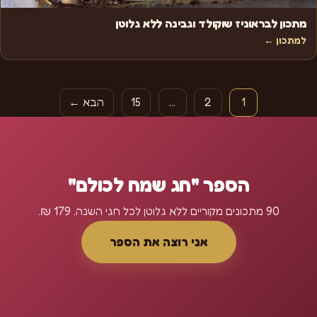
מתכון לבראוניז שוקולד וגבינה ללא גלוטן
למתכון ←
Posts paginatio
1
2
…
15
הבא ←
הספר "חג שמח לכולם"
90 מתכונים מקוריים ללא גלוטן לכל חגי השנה. 179 ₪.
אני רוצה את הספר